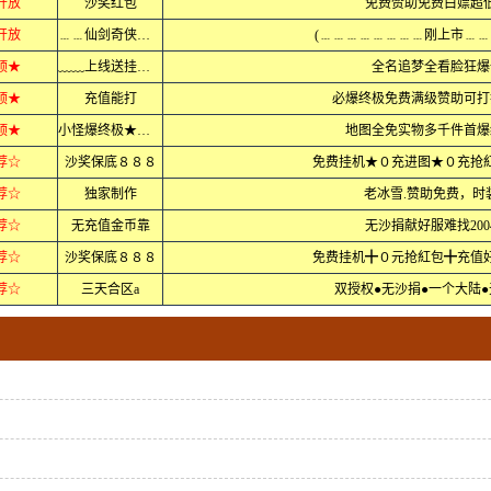
分开放
沙奖红包
免费赞助免费白嫖超
分开放
﹍﹍仙剑奇侠﹍﹍
(﹍﹍﹍﹍﹍﹍﹍﹍刚上市﹍﹍
顶★
﹏﹏上线送挂机﹏
全名追梦全看脸狂爆
顶★
充值能打
必爆终极免费满级赞助可打
顶★
小怪爆终极★★★
地图全免实物多千件首爆
荐☆
沙奖保底８８８
免费挂机★０充进图★０充抢
荐☆
独家制作
老冰雪.赞助免费，时
荐☆
无充值金币靠
无沙捐献好服难找200
荐☆
沙奖保底８８８
免费挂机╋０元抢紅包╋充值
荐☆
三天合区a
双授权●无沙捐●一个大陆