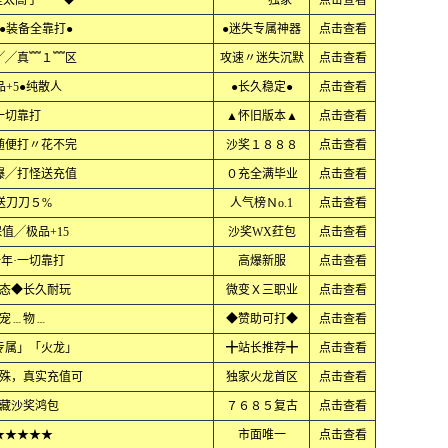
在是太高了 ◆
〝 独家
点击查看
●装备全靠打●
●迷失专属神器
点击查看
╱╱真﹌１﹌区
攻速〃迷失沉默
点击查看
品+5●纯散人
●长久稳定●
点击查看
一切靠打
▲怀旧版本▲
点击查看
随便打〃花不完
沙奖１８８８
点击查看
爆╱打怪送充值
０充全满毕业
点击查看
送刀刀５%
人气榜Ｎo.1
点击查看
值╱极品+15
沙奖WX荭包
点击查看
一年·一切靠打
高爆新服
点击查看
态◆长久耐玩
微变Ｘ三职业
点击查看
宠﹍物﹍
◆赞助可打◆
点击查看
专属」「火龙」
╋站长推荐╋
点击查看
殊，真实充值可
独家火龙首区
点击查看
藏沙奖鸿包
７６８５复古
点击查看
★★★★★
市面唯一
点击查看