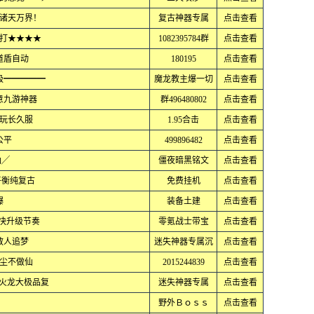
诸天万界！
复古神器专属
点击查看
打★★★★
1082395784群
点击查看
.道盾自动
180195
点击查看
极━━━━━
魔龙教主爆一切
点击查看
意九游神器
群496480802
点击查看
玩长久服
1.95合击
点击查看
公平
499896482
点击查看
仙╱
僵夜暗黑铭文
点击查看
平衡纯复古
免费挂机
点击查看
爆
装备土建
点击查看
加快升级节奏
零氪战士带宝
点击查看
散人追梦
迷失神器专属沉
点击查看
尘不做仙
2015244839
点击查看
雪火龙大极品复
迷失神器专属
点击查看
野外Ｂｏｓｓ
点击查看