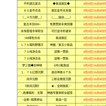
不朽遗忘复古
◆首战首区◆
8月/8日/16点00
８０金币合击
首区金币无充值
8月/8日/16点00
（﹏十方沉默﹏）
（﹏﹏独创﹏﹏）
8月/8日/16点00
复古木剑999+
免费赞助╋爽到爆
8月/8日/16点00
永恒星墟╋单职业
可打金╋秒諟米
8月/8日/16点00
180绿色合击
首战首区
8月/8日/16点00
⒈７６福利野猪王
神器╱复古小极品
8月/8日/16点00
７０纯净合击
送唯一赞助
8月/8日/16点00
７０纯净合击
送唯一赞助
8月/8日/16点00
梦三国◆封神榜
8月O氪首战
8月/8日/16点00
１．７６幻想沉默
道召神兽８个头
8月/8日/16点00
风华沉默
三职业微变沉默
8月/8日/16点00
《秋风沉默》
★╮全网独家╱
8月/8日/16点00
╱╲高爆福利﹍无限刀╱╲
神器专属单职业超变中变迷失
8月/8日/16点00
<全新>暗黑修仙
首战一区
8月/8日/16点00