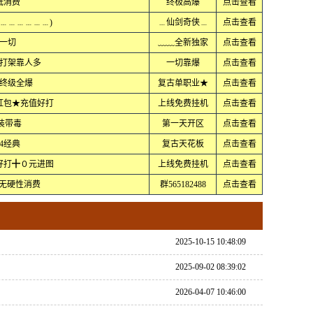
低消费
终极高爆
点击查看
﹍﹍﹍﹍﹍﹍)
﹍仙剑奇侠﹍
点击查看
一切
﹏﹏全新独家
点击查看
打架靠人多
一切靠爆
点击查看
终级全爆
复古单职业★
点击查看
紅包★充值好打
上线免费挂机
点击查看
装带毒
第一天开区
点击查看
4经典
复古天花板
点击查看
好打╋０元进图
上线免费挂机
点击查看
●无硬性消费
群565182488
点击查看
2025-10-15 10:48:09
2025-09-02 08:39:02
2026-04-07 10:46:00