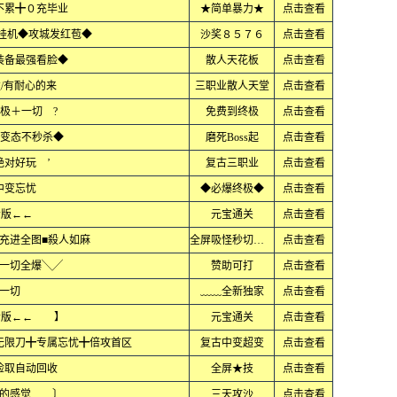
不累╋０充毕业
★简单暴力★
点击查看
动挂机◆攻城发红苞◆
沙奖８５７６
点击查看
装备最强看脸◆
散人天花板
点击查看
/有耐心的来
三职业散人天堂
点击查看
极＋一切 ?
免费到终极
点击查看
不变态不秒杀◆
磨死Boss起
点击查看
绝对好玩 ’
复古三职业
点击查看
中变忘忧
◆必爆终极◆
点击查看
清版←←
元宝通关
点击查看
充进全图■殺人如麻
全屏吸怪秒切一切
点击查看
一切全爆╲╱
赞助可打
点击查看
一切
﹏﹏全新独家
点击查看
清版←← 】
元宝通关
点击查看
无限刀╋专属忘忧╋倍攻首区
复古中变超变
点击查看
捡取自动回收
全屏★技
点击查看
般的感觉 〕
三天攻沙
点击查看