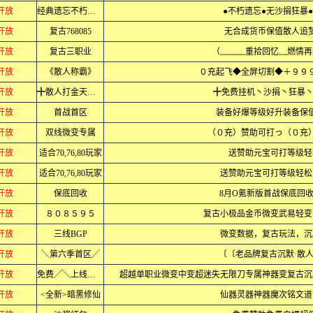
分开放
经典遗忘不朽传奇
●不朽遗忘●无沙捐狂暴●
分开放
复古768085
无合成货币保值散人追
分开放
复古三职业
（﹏﹏﹏重拾回忆﹏燃情再
分开放
《散人称霸》
０充起飞◆全屏切割◆＋９９
分开放
╋散人打金天堂╋
╋免费挂机丶沙捐丶狂暴丶
分开放
首战首区
装备好爆等级好升装备保
分开放
双线微变专属
（０充）赞助可打っ（０充
分开放
适合70,76,80玩家
送赞助元宝可打等级轻
分开放
适合70,76,80玩家
送赞助元宝可打等级轻松
分开放
保底回收
8月O氪新版首战保底回
分开放
８０８５９５
复古小极品金币微变武易轻变
分开放
三线BGP
微变数据，复古玩法，沉
分开放
╲第六季首区╱
〔〔老品牌复古沉默·散
分开放
免费╱╲上线拉满
超越单职业微变中变超迷失无限刀专属神器变复古沉默
分开放
<全新>暗黑修仙
仙器灵器神器魔次铭文道