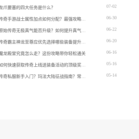
点，以问答
07-02
龙爪要塞的四大任务是什么？
06-30
传奇手游战士属性加点如何分配？最强攻略解析
06-22
原始传奇无极真气能否升级？如何提升真气等级？
06-20
传奇霸主神龙至尊应优先选择哪些装备提升战力？
06-16
魔龙殿堂究竟怎么走？这份攻略带你轻松通关
05-16
如何快速获取传奇上线送装备活动的顶级奖励？
05-14
传奇私服新手入门？玛法大陆征战指南？常见问题全解答