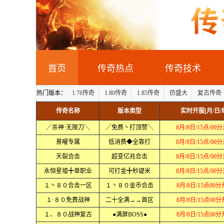
首页
传奇热点
传奇技术
热门版本：
1.76传奇
1.80传奇
1.85传奇
仿盛大
复古传奇
传奇名称
版本类型
实时开服[月/日/
╱杀神·无限刀╲
╱免费丶打顶赞╲
8月/8日/15点/00
景曜专属
低消费◆全靠打
8月/8日/15点/00
天裂合击
超变亿兆合击
8月/8日/15点/00
永恒星墟╋单职业
可打金╋秒諟米
8月/8日/15点/00
１丶８０合击一区
１丶８０金币合击
8月/8日/15点00
１·８０免费战神
二十全满→→首区
8月/8日/15点00
１、８０战神复古
●满屏BOSS●
8月/8日/15点00