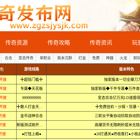
传奇资源
传奇攻略
传奇资讯
玩
合击
变态传奇
单职业
我本沉默
打金
免费
神器
火龙
耐
时]
游戏线路
版本特色
分开放
╋超低门槛╋
独家版本一切全爆刀
分开放
专属◆天花板
独家新版◆千件专属◆万件首
分开放
9999999999
变态合击亿万兆LD道盾
分开放
╋散人打金天堂╋
╋免费挂机丶沙捐丶狂暴丶
分开放
金币战神合击
三职业平衡自动捡取自动回
分开放
新版测试刚开一秒
高爆货币无限刷秒提米无隐
分开放
●打怪上瘾●
●20打通关●终极靠打●小极