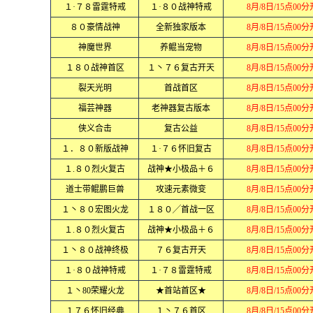
１·７８雷霆特戒
１·８０战神特戒
8月/8日/15点00
８０豪情战神
全新独家版本
8月/8日/15点00
神魔世界
养鲲当宠物
8月/8日/15点00
１８０战神首区
１丶７６复古开天
8月/8日/15点00
裂天光明
首战首区
8月/8日/15点00
福芸神器
老神器复古版本
8月/8日/15点00
侠义合击
复古公益
8月/8日/15点00
１．８０新版战神
１·７６怀旧复古
8月/8日/15点00
１.８０烈火复古
战神★小极品＋６
8月/8日/15点00
道士带鲲鹏巨兽
攻速元素微变
8月/8日/15点00
１丶８０宏图火龙
１８０╱首战一区
8月/8日/15点00
１.８０烈火复古
战神★小极品＋６
8月/8日/15点00
１丶８０战神终极
７６复古开天
8月/8日/15点00
１·８０战神特戒
１·７８雷霆特戒
8月/8日/15点00
１丶80荣耀火龙
★首站首区★
8月/8日/15点00
１７６怀旧经典
１丶７６首区
8月/8日/15点00