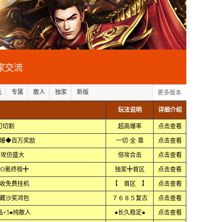
家交流
玩
专属
散人
独家
新版
更多版本
玩法说明
详细介绍
刀切割
超高爆率
点击查看
爆◆百万奖励
一切·全·靠
点击查看
倍攻仿盛大
倍攻合击
点击查看
O氪终极╋
独家╋首区
点击查看
收免费挂机
【 首区 】
点击查看
藏沙奖鸿包
７６８５复古
点击查看
品+5●纯散人
●长久稳定●
点击查看