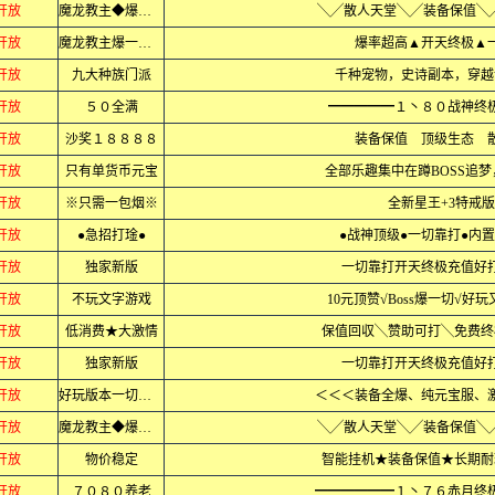
分开放
魔龙教主◆爆一切
╲╱散人天堂╲╱装备保值╲
分开放
魔龙教主爆一切▲
爆率超高▲开天终极▲
分开放
九大种族门派
千种宠物，史诗副本，穿越
分开放
５０全满
━━━━━１丶８０战神终
分开放
沙奖１８８８８
装备保值 顶级生态 
分开放
只有单货币元宝
全部乐趣集中在蹲BOSS追
分开放
※只需一包烟※
全新星王+3特戒
分开放
●急招打琻●
●战神顶级●一切靠打●内
分开放
独家新版
一切靠打开天终极充值好
分开放
不玩文字游戏
10元顶赞√Boss爆一切√好
分开放
低消费★大激情
保值回収╲赞助可打╲免费终
分开放
独家新版
一切靠打开天终极充值好
分开放
好玩版本一切靠爆
＜＜＜装备全爆、纯元宝服、
分开放
魔龙教主◆爆一切
╲╱散人天堂╲╱装备保值╲
分开放
物价稳定
智能挂机★装备保值★长期耐
分开放
７０８０养老
━━━━━━１丶７６赤月终