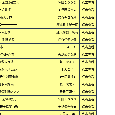
╱无GM模式╲
怀旧２００３
点击查看
一切靠打
▲怀旧版本▲
点击查看
诸天万界！
复古神器专属
点击查看
极━━━━━
魔龙教主爆一切
点击查看
散人追梦
迷失神器专属沉
点击查看
梦，耐玩的复古
没有任何充值
点击查看
版本
3781049163
点击查看
置挂机●养老
火龙公益沉默
点击查看
打散人好混
复古火龙７
点击查看
玩又耐玩「公益
３天合区
点击查看
极╲剑甲全爆
●一切靠打●
点击查看
打散人好混
复古火龙７
点击查看
激情耐玩＞＞＞
开天三职业
点击查看
╱无GM模式╲
怀旧２００３
点击查看
玩★追梦首选
★终极全爆★
点击查看
极━━━━━━
进服玩一年
点击查看