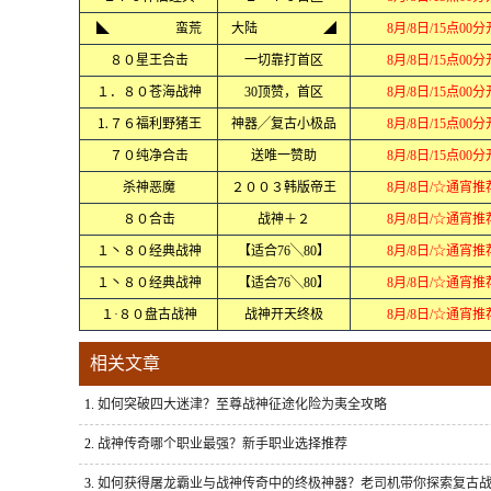
◣ 蛮荒
大陆 ◢
8月/8日/15点00
８０星王合击
一切靠打首区
8月/8日/15点00
１．８０苍海战神
30顶赞，首区
8月/8日/15点00
⒈７６福利野猪王
神器╱复古小极品
8月/8日/15点00
７０纯净合击
送唯一赞助
8月/8日/15点00
杀神恶魔
２００３韩版帝王
8月/8日/☆通宵推
８０合击
战神＋２
8月/8日/☆通宵推
１丶８０经典战神
【适合76╲80】
8月/8日/☆通宵推
１丶８０经典战神
【适合76╲80】
8月/8日/☆通宵推
１·８０盘古战神
战神开天终极
8月/8日/☆通宵推
相关文章
1.
如何突破四大迷津？至尊战神征途化险为夷全攻略
2.
战神传奇哪个职业最强？新手职业选择推荐
3.
如何获得屠龙霸业与战神传奇中的终极神器？老司机带你探索复古战神