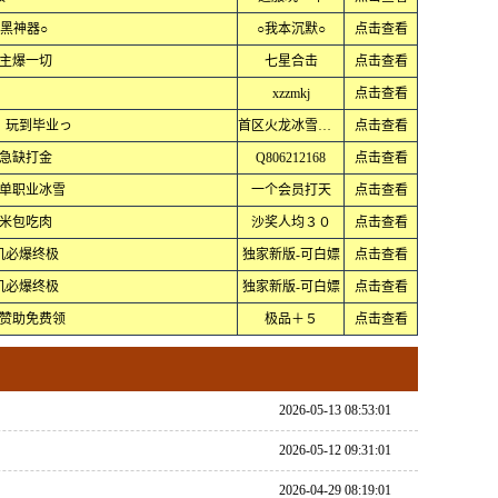
黑神器○
○我本沉默○
点击查看
主爆一切
七星合击
点击查看
xzzmkj
点击查看
）玩到毕业っ
首区火龙冰雪公益
点击查看
急缺打金
Q806212168
点击查看
单职业冰雪
一个会员打天
点击查看
米包吃肉
沙奖人均３０
点击查看
机必爆终极
独家新版-可白嫖
点击查看
机必爆终极
独家新版-可白嫖
点击查看
赞助免费领
极品＋５
点击查看
2026-05-13 08:53:01
2026-05-12 09:31:01
2026-04-29 08:19:01