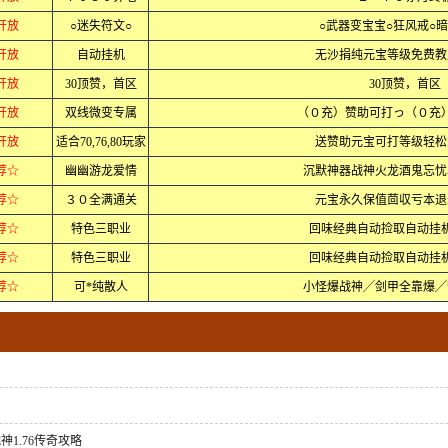
分开放
○迷失符文○
○武器变宝宝○狂风戒○暗
分开放
自动挂机
无沙捐纯元宝等级免费教
分开放
30顶赞，首区
30顶赞，首区
分开放
双线微变专属
（０充）赞助可打っ（０充
分开放
适合70,76,80玩家
送赞助元宝可打等级轻松
荐☆
幽幽游龙爱情
沉默神器战神火龙酒鬼忘忧
荐☆
３０全满通关
元宝永久保值茴収亏本退
荐☆
特色三职业
回味经典自动捡取自动挂
荐☆
特色三职业
回味经典自动捡取自动挂
荐☆
可*纯散人
小怪爆战神╱剑甲全靠爆╱
1.76传奇攻略