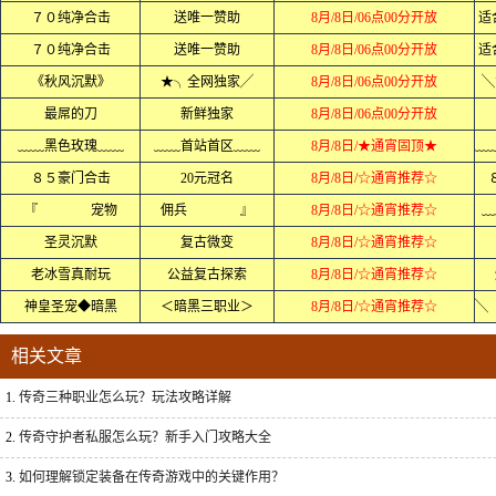
７０纯净合击
送唯一赞助
8月/8日/06点00分开放
适合
７０纯净合击
送唯一赞助
8月/8日/06点00分开放
适合
《秋风沉默》
★╮全网独家╱
8月/8日/06点00分开放
╲
最屌的刀
新鲜独家
8月/8日/06点00分开放
﹏﹏黑色玫瑰﹏﹏
﹏﹏首站首区﹏﹏
8月/8日/★通宵固顶★
８５豪门合击
20元冠名
8月/8日/☆通宵推荐☆
『 宠物
佣兵 』
8月/8日/☆通宵推荐☆
﹏
圣灵沉默
复古微变
8月/8日/☆通宵推荐☆
老冰雪真耐玩
公益复古探索
8月/8日/☆通宵推荐☆
神皇圣宠◆暗黑
＜暗黑三职业＞
8月/8日/☆通宵推荐☆
相关文章
1.
传奇三种职业怎么玩？玩法攻略详解
2.
传奇守护者私服怎么玩？新手入门攻略大全
3.
如何理解锁定装备在传奇游戏中的关键作用？