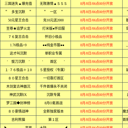
三国迷失▲爆充值
无限激情▲ＳＳＳ
8月/8日/06点00分开放
＂ 多宝沉默 ＂
＂ 一区 ＂
8月/8日/06点00分开放
50元星王合击
充10元送2000
8月/8日/06点00分开放
至尊★追梦火龙
打米版●怀旧服
8月/8日/06点00分开放
７６复古合击
怀旧小极品
8月/8日/06点00分开放
1.76极品+9
●●纯金币服●●
8月/8日/06点00分开放
这才叫沉默
单职业专属
8月/8日/06点00分开放
‘ 拔刀沉默 ’
‘ 首区 ’
8月/8日/06点00分开放
１·７６极品＋１0
５星授权（专属）
8月/8日/06点00分开放
８０星王合击
一切靠打首区
8月/8日/06点00分开放
木剑复古神器沉
千件首爆永不关闭
8月/8日/06点00分开放
神武沉默IX
沉默专属
8月/8日/06点00分开放
梦三国◆封神榜
8月O氪首战
8月/8日/06点00分开放
８０豪情战神
全新独家版本
8月/8日/06点00分开放
吉利熊猫
第１区
8月/8日/06点00分开放