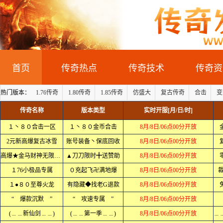
首页
传奇热点
传奇技术
传奇资
热门版本：
1.76传奇
1.80传奇
1.85传奇
仿盛大
复古传奇
合击
变
传奇名称
版本类型
实时开服[月/日/时]
１丶８０合击一区
１丶８０金币合击
8月/8日/06点00分开放
2元新高爆复古冰雪
账号装备丶保底回收
8月/8日/06点00分开放
高爆★金马财神无限刀╋
▲刀刀限时╋送赞助
8月/8日/06点00分开放
１76小极品专属
０充起飞卍满地爆
8月/8日/06点00分开放
裁
１●８０至尊火龙
有隐藏◆找老G退款
8月/8日/06点00分开放
“ 爆款沉默 ”
“ 攻速专属 ”
8月/8日/06点00分开放
(﹍﹍新仙剑﹍﹍)
(﹍﹍第一季﹍﹍)
8月/8日/06点00分开放