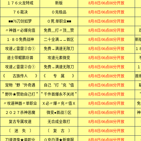
１７６火龙特戒
新版
8月/8日/06点00分开放
７６裁决
０充极品
8月/8日/06点00分开放
■■76刀剑如梦
０茺.单职业■■
8月/8日/06点00分开放
〃神器〃必爆充值
免费﹏打〃顶﹏赞
8月/8日/06点00分开放
１·８０免费战神
二十全满→→首区
8月/8日/06点00分开放
攻速∠雷霆②合①
免费→满速无限刀
8月/8日/06点00分开放
道士带鲲鹏巨兽
攻速元素微变
8月/8日/06点00分开放
攻速∠雷霆②合①
免费→满速无限刀
8月/8日/06点00分开放
１
《 古族传人 》
《 专 属 》
8月/8日/06点00分开放
宠物〝野〝外奇遇
自己〝打〝充〝值
8月/8日/06点00分开放
＂野外★赞助自己打＂
＂千件首爆永不关闭＂
8月/8日/06点00分开放
〃攻速神器〃单职业
Ｘ必〃爆〃充〃值Ｘ
8月/8日/06点00分开放
免
２０２７杀神恶魔
微变●首战①区
8月/8日/06点00分开放
神
复古专属攻速
无合成全靠打
8月/8日/06点00分开放
〔 迷 失 〕
〔 复 古 〕
8月/8日/06点00分开放
刀速酒鬼★单职业
０充白漂★新爽服
8月/8日/06点00分开放