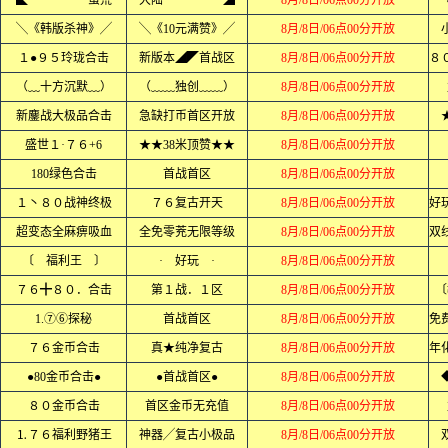
◣ 蛮荒
大陆 ◢
8月/8日/06点00分开放
╲《韩版杀神》╱
╲《10元满赞》╱
8月/8日/06点00分开放
１●９５玲珑合击
新版本◢◤首战区
8月/8日/06点00分开放
（﹏十方沉默﹏）
（﹏﹏独创﹏﹏）
8月/8日/06点00分开放
新鏖战大极品合击
急缺打币首区开放
8月/8日/06点00分开放
盛世１·７６+6
★★38米顶赞★★
8月/8日/06点00分开放
180绿色合击
首战首区
8月/8日/06点00分开放
１丶８０战神终极
７６复古开天
8月/8日/06点00分开放
超变态全麻痹吸血
全免零茺无限等级
8月/8日/06点00分开放
〔 福利王 〕
· 好玩 ·
8月/8日/06点00分开放
７６╋８０．合击
第１战．１区
8月/8日/06点00分开放
〔
1.⑦⑥探秘
首战首区
8月/8日/06点00分开放
７６金币合击
真★纯净复古
8月/8日/06点00分开放
●80金币合击●
●首战首区●
8月/8日/06点00分开放
８０金币合击
首区金币无充值
8月/8日/06点00分开放
⒈７６福利野猪王
神器╱复古小极品
8月/8日/06点00分开放