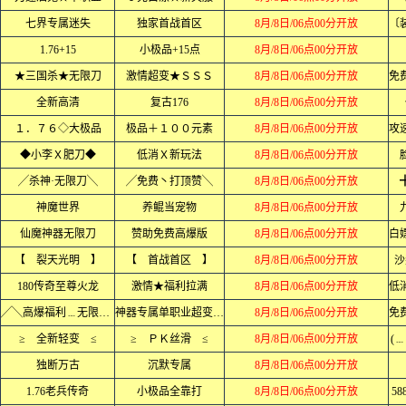
七界专属迷失
独家首战首区
8月/8日/06点00分开放
1.76+15
小极品+15点
8月/8日/06点00分开放
★三国杀★无限刀
激情超变★ＳＳＳ
8月/8日/06点00分开放
全新高清
复古176
8月/8日/06点00分开放
１．７６◇大极品
极品＋１００元素
8月/8日/06点00分开放
◆小李Ｘ肥刀◆
低消Ｘ新玩法
8月/8日/06点00分开放
╱杀神·无限刀╲
╱免费丶打顶赞╲
8月/8日/06点00分开放
神魔世界
养鲲当宠物
8月/8日/06点00分开放
仙魔神器无限刀
赞助免费高爆版
8月/8日/06点00分开放
【 裂天光明 】
【 首战首区 】
8月/8日/06点00分开放
沙
180传奇至尊火龙
激情★福利拉满
8月/8日/06点00分开放
╱╲高爆福利﹍无限刀╱╲
神器专属单职业超变中变迷失
8月/8日/06点00分开放
≥ 全新轻变 ≤
≥ ＰＫ丝滑 ≤
8月/8日/06点00分开放
(
独断万古
沉默专属
8月/8日/06点00分开放
1.76老兵传奇
小极品全靠打
8月/8日/06点00分开放
5