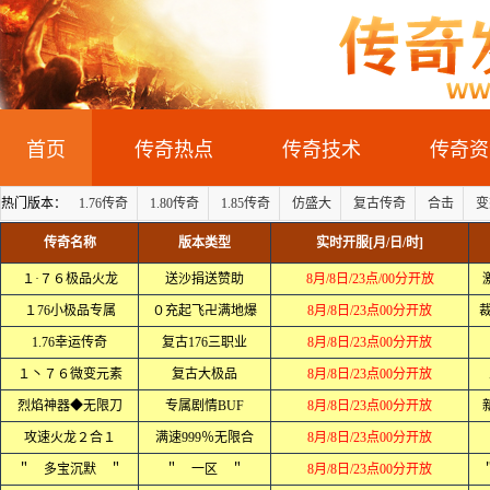
首页
传奇热点
传奇技术
传奇资
热门版本：
1.76传奇
1.80传奇
1.85传奇
仿盛大
复古传奇
合击
变
传奇名称
版本类型
实时开服[月/日/时]
１·７６极品火龙
送沙捐送赞助
8月/8日/23点/00分开放
１76小极品专属
０充起飞卍满地爆
8月/8日/23点00分开放
裁
1.76幸运传奇
复古176三职业
8月/8日/23点00分开放
１丶７６微变元素
复古大极品
8月/8日/23点00分开放
烈焰神器◆无限刀
专属剧情BUF
8月/8日/23点00分开放
攻速火龙２合１
满速999％无限合
8月/8日/23点00分开放
＂ 多宝沉默 ＂
＂ 一区 ＂
8月/8日/23点00分开放