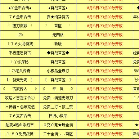
●80金币合击●
●首战首区●
8月/8日/23点00分开放
７６金币合击
真★纯净复古
8月/8日/23点00分开放
‘ 拔刀沉默 ’
‘ 首区 ’
8月/8日/23点00分开放
170
无四格
8月/8日/23点00分开放
１７６火龙特戒
新版
8月/8日/23点00分开放
不朽遗忘复古
◆首战首区◆
8月/8日/23点00分开放
1.⑦⑥探秘
首战首区
8月/8日/23点00分开放
1.76老兵传奇
小极品全靠打
8月/8日/23点00分开放
5
【 裂天光明 】
【 首战首区 】
8月/8日/23点00分开放
沙
《 古族传人 》
《 专 属 》
8月/8日/23点00分开放
攻速∠雷霆②合①
免费→满速无限刀
8月/8日/23点00分开放
〃神器〃必爆充值
免费﹏打〃顶﹏赞
8月/8日/23点00分开放
７６复古合击
怀旧小极品
8月/8日/23点00分开放
超变●嗜血杀戮王
０充０氪★玩全满
8月/8日/23点00分开放
★
１·８０免费战神
二十全满→→首区
8月/8日/23点00分开放