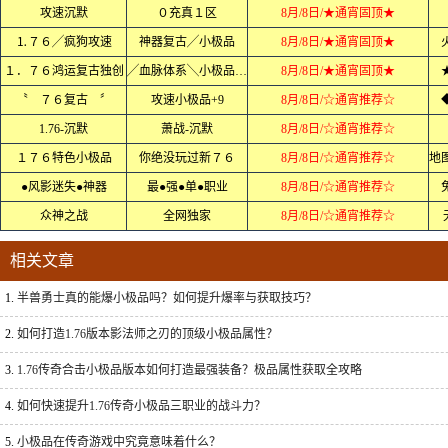
攻速沉默
０充真１区
8月/8日/★通宵固顶★
⒈７６╱疯狗攻速
神器复古╱小极品
8月/8日/★通宵固顶★
１．７６鸿运复古独创
╱血脉体系╲小极品＋７
8月/8日/★通宵固顶★
〝 ７６复古 〞
攻速小极品+9
8月/8日/☆通宵推荐☆
1.76-沉默
萧战-沉默
8月/8日/☆通宵推荐☆
１７６特色小极品
你绝没玩过新７６
8月/8日/☆通宵推荐☆
●风影迷失●神器
最●强●单●职业
8月/8日/☆通宵推荐☆
众神之战
全网独家
8月/8日/☆通宵推荐☆
相关文章
1.
半兽勇士真的能爆小极品吗？如何提升爆率与获取技巧？
2.
如何打造1.76版本影法师之刃的顶级小极品属性？
3.
1.76传奇合击小极品版本如何打造最强装备？极品属性获取全攻略
4.
如何快速提升1.76传奇小极品三职业的战斗力？
5.
小极品在传奇游戏中究竟意味着什么？