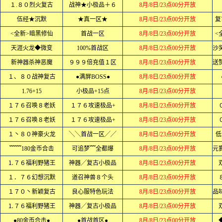
１.８０烈火复古
战神★小极品＋６
8月/8日/23点00分开放
伍经★沉默
★真一区★
8月/8日/23点00分开放
复
<全新>暗黑修仙
首战一区
8月/8日/23点00分开放
<
天涯火龙◆微变
100%首战区
8月/8日/23点00分开放
新神器杀神恶魔
９９９倍充值１区
8月/8日/23点00分开放
１、８０战神复古
●满屏BOSS●
8月/8日/23点00分开放
1.76+15
小极品+15点
8月/8日/23点00分开放
１７６召唤８老妖
１７６攻速极品+
8月/8日/23点00分开放
１７６召唤８老妖
１７６攻速极品+
8月/8日/23点00分开放
１丶８０神豪火龙
╲╲首战一区╱╱
8月/8日/23点00分开放
低
﹌﹌180金币合击
可追梦﹌全都爆
8月/8日/23点00分开放
⒈７６福利野猪王
神器╱复古小极品
8月/8日/23点00分开放
１．７６幻想沉默
道召神兽８个头
8月/8日/23点00分开放
１７０丶新颖复古
良心服特色玩法
8月/8日/23点00分开放
⒈７６福利野猪王
神器╱复古小极品
8月/8日/23点00分开放
●80金币合击●
●首战首区●
8月/8日/23点00分开放