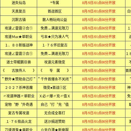
迷失仙岛
*专属
8月/9日/01点00分开放
天真复古
首战首区
8月/9日/01点00分开放
白
沉默古镇
散人畅玩纯公益
8月/9日/01点00分开放
攻速∠雷霆②合①
免费→满速无限刀
8月/9日/01点00分开放
１
攻速Ｍax★单职业
亏本★只为凑人气
8月/9日/01点00分开放
１．８０新版战神
１·７６怀旧复古
8月/9日/01点00分开放
攻速∠雷霆②合①
免费→满速无限刀
8月/9日/01点00分开放
道士带鲲鹏巨兽
攻速元素微变
8月/9日/01点00分开放
《 古族传人 》
《 专 属 》
8月/9日/01点00分开放
＂野外★赞助自己打＂
＂千件首爆永不关闭＂
8月/9日/01点00分开放
２０２７杀神恶魔
微变●首战①区
8月/9日/01点00分开放
神
〃攻速神器〃单职业
Ｘ必〃爆〃充〃值Ｘ
8月/9日/01点00分开放
免
宠物〝野〝外奇遇
自己〝打〝充〝值
8月/9日/01点00分开放
复古专属攻速
无合成全靠打
8月/9日/01点00分开放
１·７６极品火龙
送沙捐送赞助
8月/9日/01点00分开放
刀速酒鬼★单职业
０充白漂★新爽服
8月/9日/01点00分开放