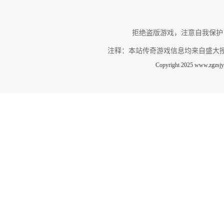
拒绝盗版游戏，注意自我保护
注释：本站传奇游戏信息均来自盛大
Copyright 2025 www.zg