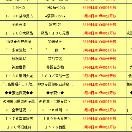
1.76+15
小极品+15点
8月/9日/01点00分开放
１、８０战神复古
●满屏BOSS●
8月/9日/01点00分开放
全新高清
复古176
8月/9日/01点00分开放
１．７６◇大极品
极品＋１００元素
8月/9日/01点00分开放
仙剑★杀神恶魔
30米通关
8月/9日/01点00分开放
＂ 多宝沉默 ＂
＂ 一区 ＂
8月/9日/01点00分开放
秋枫沉默
首战首区
8月/9日/01点00分开放
神魔世界
养鲲当宠物
8月/9日/01点00分开放
１丶８０宏图火龙
１８０╱首战一区
8月/9日/01点00分开放
低
╱╲高爆福利﹍无限刀╱╲
神器专属单职业超变中变迷失
8月/9日/01点00分开放
◆◆狼道微变◆◆
◆单职业◆
8月/9日/01点00分开放
の嘟嘟沉默の新专属
新神器丶沉默专属丶
8月/9日/01点00分开放
≥ 全新轻变 ≤
≥ ＰＫ丝滑 ≤
8月/9日/01点00分开放
(
１丶７６雷霆复古
╲１８０开天复古╲
8月/9日/01点00分开放
１７６怀旧经典
１丶７６首区
8月/9日/01点00分开放