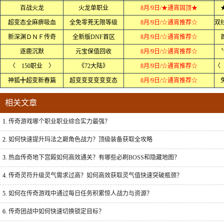
百战火龙
火龙单职业
8月/9日/★通宵固顶★
超变态全麻痹吸血
全免零茺无限等级
8月/9日/☆通宵推荐☆
新深渊ＤＮＦ传奇
全新版DNF首区
8月/9日/☆通宵推荐☆
逐鹿沉默
元宝保值回收
8月/9日/☆通宵推荐☆
〝
〈 150职业 〉
《72大陆》
8月/9日/☆通宵推荐☆
神狐╋超变新春篇
超变变变变变变态
8月/9日/☆通宵推荐☆
相关文章
1.
传奇游戏哪个职业职业综合实力最强？
2.
如何快速提升玛法之巅角色战力？顶级装备获取全攻略
3.
热血传奇地下宫殿如何高效通关？有哪些必刷BOSS和隐藏地图？
4.
传奇灵符升级灵气需求过高？如何高效获取灵气值快速突破瓶颈？
5.
如何在传奇游戏中通过每日任务积累惊人战力与资源？
6.
传奇团战中如何快速切换锁定目标？