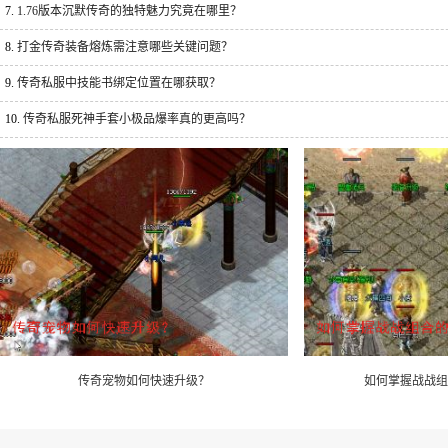
7.
1.76版本沉默传奇的独特魅力究竟在哪里？
8.
打金传奇装备熔炼需注意哪些关键问题？
9.
传奇私服中技能书绑定位置在哪获取？
10.
传奇私服死神手套小极品爆率真的更高吗？
传奇宠物如何快速升级？
如何掌握战战组