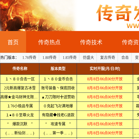
首页
传奇热点
传奇技术
传奇资
热门版本：
1.76传奇
1.80传奇
1.85传奇
仿盛大
复古传奇
合击
变
传奇名称
版本类型
实时开服[月/日/时]
１丶８０合击一区
１丶８０金币合击
8月/8日/06点00分开放
2元新高爆复古冰雪
账号装备丶保底回收
8月/8日/06点00分开放
高爆★金马财神无限刀╋
▲刀刀限时╋送赞助
8月/8日/06点00分开放
１76小极品专属
０充起飞卍满地爆
8月/8日/06点00分开放
裁
１●８０至尊火龙
有隐藏◆找老G退款
8月/8日/06点00分开放
“ 爆款沉默 ”
“ 攻速专属 ”
8月/8日/06点00分开放
(﹍﹍新仙剑﹍﹍)
(﹍﹍第一季﹍﹍)
8月/8日/06点00分开放