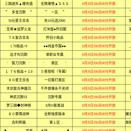
三国迷失▲爆充值
无限激情▲ＳＳＳ
8月/8日/06点00分开放
＂ 多宝沉默 ＂
＂ 一区 ＂
8月/8日/06点00分开放
50元星王合击
充10元送2000
8月/8日/06点00分开放
至尊★追梦火龙
打米版●怀旧服
8月/8日/06点00分开放
７６复古合击
怀旧小极品
8月/8日/06点00分开放
1.76极品+9
●●纯金币服●●
8月/8日/06点00分开放
这才叫沉默
单职业专属
8月/8日/06点00分开放
‘ 拔刀沉默 ’
‘ 首区 ’
8月/8日/06点00分开放
１·７６极品＋１0
５星授权（专属）
8月/8日/06点00分开放
８０星王合击
一切靠打首区
8月/8日/06点00分开放
木剑复古神器沉
千件首爆永不关闭
8月/8日/06点00分开放
神武沉默IX
沉默专属
8月/8日/06点00分开放
梦三国◆封神榜
8月O氪首战
8月/8日/06点00分开放
８０豪情战神
全新独家版本
8月/8日/06点00分开放
吉利熊猫
第１区
8月/8日/06点00分开放