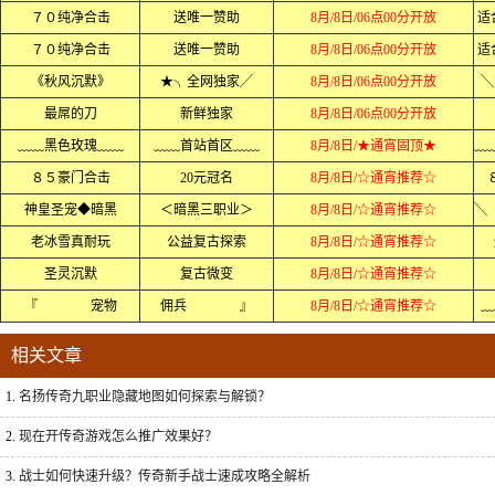
７０纯净合击
送唯一赞助
8月/8日/06点00分开放
适合
７０纯净合击
送唯一赞助
8月/8日/06点00分开放
适合
《秋风沉默》
★╮全网独家╱
8月/8日/06点00分开放
╲
最屌的刀
新鲜独家
8月/8日/06点00分开放
﹏﹏黑色玫瑰﹏﹏
﹏﹏首站首区﹏﹏
8月/8日/★通宵固顶★
８５豪门合击
20元冠名
8月/8日/☆通宵推荐☆
神皇圣宠◆暗黑
＜暗黑三职业＞
8月/8日/☆通宵推荐☆
老冰雪真耐玩
公益复古探索
8月/8日/☆通宵推荐☆
圣灵沉默
复古微变
8月/8日/☆通宵推荐☆
『 宠物
佣兵 』
8月/8日/☆通宵推荐☆
﹏
相关文章
1.
名扬传奇九职业隐藏地图如何探索与解锁？
2.
现在开传奇游戏怎么推广效果好？
3.
战士如何快速升级？传奇新手战士速成攻略全解析