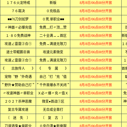
１７６火龙特戒
新版
8月/8日/06点00分开放
７６裁决
０充极品
8月/8日/06点00分开放
■■76刀剑如梦
０茺.单职业■■
8月/8日/06点00分开放
〃神器〃必爆充值
免费﹏打〃顶﹏赞
8月/8日/06点00分开放
１·８０免费战神
二十全满→→首区
8月/8日/06点00分开放
攻速∠雷霆②合①
免费→满速无限刀
8月/8日/06点00分开放
道士带鲲鹏巨兽
攻速元素微变
8月/8日/06点00分开放
攻速∠雷霆②合①
免费→满速无限刀
8月/8日/06点00分开放
１
《 古族传人 》
《 专 属 》
8月/8日/06点00分开放
宠物〝野〝外奇遇
自己〝打〝充〝值
8月/8日/06点00分开放
＂野外★赞助自己打＂
＂千件首爆永不关闭＂
8月/8日/06点00分开放
〃攻速神器〃单职业
Ｘ必〃爆〃充〃值Ｘ
8月/8日/06点00分开放
免
２０２７杀神恶魔
微变●首战①区
8月/8日/06点00分开放
神
复古专属攻速
无合成全靠打
8月/8日/06点00分开放
〔 迷 失 〕
〔 复 古 〕
8月/8日/06点00分开放
刀速酒鬼★单职业
０充白漂★新爽服
8月/8日/06点00分开放