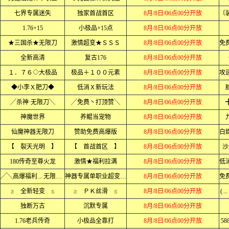
七界专属迷失
独家首战首区
8月/8日/06点00分开放
1.76+15
小极品+15点
8月/8日/06点00分开放
★三国杀★无限刀
激情超变★ＳＳＳ
8月/8日/06点00分开放
全新高清
复古176
8月/8日/06点00分开放
１．７６◇大极品
极品＋１００元素
8月/8日/06点00分开放
◆小李Ｘ肥刀◆
低消Ｘ新玩法
8月/8日/06点00分开放
╱杀神·无限刀╲
╱免费丶打顶赞╲
8月/8日/06点00分开放
神魔世界
养鲲当宠物
8月/8日/06点00分开放
仙魔神器无限刀
赞助免费高爆版
8月/8日/06点00分开放
【 裂天光明 】
【 首战首区 】
8月/8日/06点00分开放
沙
180传奇至尊火龙
激情★福利拉满
8月/8日/06点00分开放
╱╲高爆福利﹍无限刀╱╲
神器专属单职业超变中变迷失
8月/8日/06点00分开放
≥ 全新轻变 ≤
≥ ＰＫ丝滑 ≤
8月/8日/06点00分开放
(
独断万古
沉默专属
8月/8日/06点00分开放
1.76老兵传奇
小极品全靠打
8月/8日/06点00分开放
5