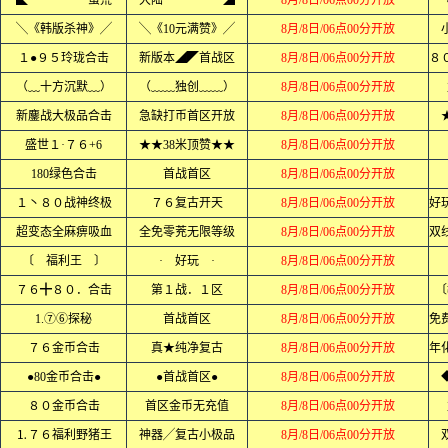
◣ 蛮荒
大陆 ◢
8月/8日/06点00分开放
╲《韩版杀神》╱
╲《10元满赞》╱
8月/8日/06点00分开放
１●９５玲珑合击
新版本◢◤首战区
8月/8日/06点00分开放
（﹏十方沉默﹏）
（﹏﹏独创﹏﹏）
8月/8日/06点00分开放
新鏖战大极品合击
急缺打币首区开放
8月/8日/06点00分开放
盛世１·７６+6
★★38米顶赞★★
8月/8日/06点00分开放
180绿色合击
首战首区
8月/8日/06点00分开放
１丶８０战神终极
７６复古开天
8月/8日/06点00分开放
超变态全麻痹吸血
全免零茺无限等级
8月/8日/06点00分开放
〔 福利王 〕
· 好玩 ·
8月/8日/06点00分开放
７６╋８０．合击
第１战．１区
8月/8日/06点00分开放
〔
1.⑦⑥探秘
首战首区
8月/8日/06点00分开放
７６金币合击
真★纯净复古
8月/8日/06点00分开放
●80金币合击●
●首战首区●
8月/8日/06点00分开放
８０金币合击
首区金币无充值
8月/8日/06点00分开放
⒈７６福利野猪王
神器╱复古小极品
8月/8日/06点00分开放