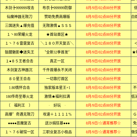
木剑╊999999攻击
布衣╊999999防御
8月/9日/02点00分开放
倍
仙魔神器无限刀
赞助免费高爆版
8月/9日/02点00分开放
三国迷失▲爆充值
无限激情▲ＳＳＳ
8月/9日/02点00分开放
１丶80荣耀火龙
★首站首区★
8月/9日/02点00分开放
１丶７６雷霆复古
╲１８０开天复古╲
8月/9日/02点00分开放
骷髅魅影◆迷失王
〝全新32季首发〞
8月/9日/02点00分开放
★
１●８５王者合击
真正一区
8月/9日/02点00分开放
木剑复古神器沉
千件首爆永不关闭
8月/9日/02点00分开放
８０星王合击
一切靠打首区
8月/9日/02点00分开放
1.80情怀合击
独家版本星王+1
8月/9日/02点00分开放
不
180传奇至尊火龙
激情★福利拉满
8月/9日/02点00分开放
〔 福利王 〕
· 好玩 ·
8月/9日/02点00分开放
高爆〞奇遇无限刀
攻速＋１１１１%
8月/9日/02点00分开放
Ｇ
●●●●恶魔复古
送沙捐狂暴●●●
8月/9日/☆通宵推荐☆
免
１丶７６破馆一区
三职业复古小极品
8月/9日/☆通宵推荐☆