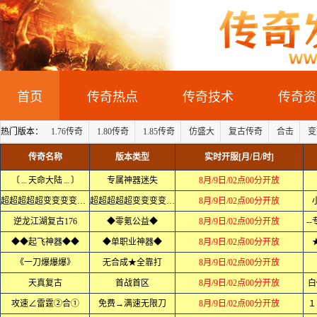
首页
传奇热点
传奇技术
传奇资
热门版本：
1.76传奇
1.80传奇
1.85传奇
仿盛大
复古传奇
合击
变
传奇名称
版本类型
实时开服[月/日/时]
〔﹍天命大陆﹍〕
专属神器迷失
8月/9日/02点00分开放
超超超超超变变变变变变
超超超超超变变变变变变
8月/9日/02点00分开放
逆龙江湖复古176
◆零氪公益◆
8月/9日/02点00分开放
-
◆◆起飞神器◆◆
◆单职业神器◆
8月/9日/02点00分开放
《一刀爆爆爆》
无合成★全靠打
8月/9日/02点00分开放
天真复古
首战首区
8月/9日/02点00分开放
白
攻速∠雷霆②合①
免费→满速无限刀
8月/9日/02点00分开放
１