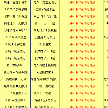
攻速∠雷霆②合①
免费→满速无限刀
8月/9日/02点00分开放
２０２７杀神恶魔
微变●首战①区
8月/9日/02点00分开放
神
宠物〝野〝外奇遇
自己〝打〝充〝值
8月/9日/02点00分开放
仙逆迷失→无限刀
第→→①→→区
8月/9日/02点00分开放
刀速酒鬼★单职业
０充白漂★新爽服
8月/9日/02点00分开放
１·７６狂风攻速
充值老Ｇ是你儿
8月/9日/02点00分开放
仙剑★杀神恶魔
30米通关
8月/9日/02点00分开放
大明专属无限刀
赞助免费首战区
8月/9日/02点00分开放
大明专属无限刀
赞助免费首战区
8月/9日/02点00分开放
复古木剑999+
免费赞助╋爽到爆
8月/9日/02点00分开放
夜刀神★专属神器
★全网独家★
8月/9日/02点00分开放
╱╲高爆福利﹍无限刀╱╲
神器专属单职业超变中变迷失
8月/9日/02点00分开放
最屌福利◆无限刀
上线．满攻速
8月/9日/02点00分开放
﹌﹌７６麻痹＋９
狂风＋５攻速﹌﹌
8月/9日/02点00分开放
＜新·攻速沉默＞
首战１区●免费玩
8月/9日/02点00分开放
１７０丶新颖复古
良心服特色玩法
8月/9日/02点00分开放