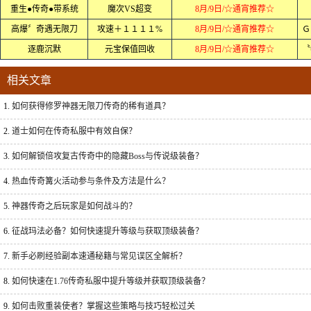
重生●传奇●带系统
魔次VS超变
8月/9日/☆通宵推荐☆
高爆〞奇遇无限刀
攻速＋１１１１%
8月/9日/☆通宵推荐☆
Ｇ
逐鹿沉默
元宝保值回收
8月/9日/☆通宵推荐☆
〝
相关文章
1.
如何获得修罗神器无限刀传奇的稀有道具？
2.
道士如何在传奇私服中有效自保？
3.
如何解锁倍攻复古传奇中的隐藏Boss与传说级装备？
4.
热血传奇篝火活动参与条件及方法是什么？
5.
神器传奇之后玩家是如何战斗的？
6.
征战玛法必备？如何快速提升等级与获取顶级装备？
7.
新手必刷经验副本速通秘籍与常见误区全解析？
8.
如何快速在1.76传奇私服中提升等级并获取顶级装备？
9.
如何击败重装使者？掌握这些策略与技巧轻松过关