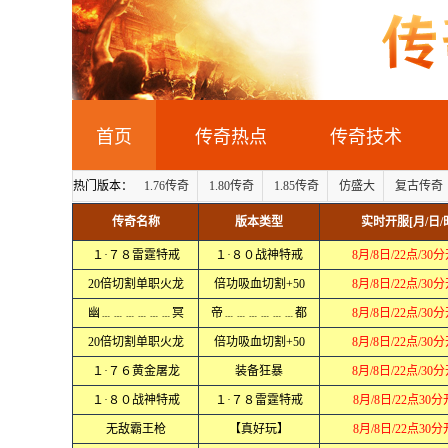
首页
传奇热点
传奇技术
热门版本：
1.76传奇
1.80传奇
1.85传奇
仿盛大
复古传奇
传奇名称
版本类型
实时开服[月/日/
１·７８雷霆特戒
１·８０战神特戒
8月/8日/22点/30
20倍切割单职火龙
倍功吸血切割+50
8月/8日/22点/30
幽﹍﹍﹍﹍﹍﹍冥
帝﹍﹍﹍﹍﹍﹍都
8月/8日/22点/30
20倍切割单职火龙
倍功吸血切割+50
8月/8日/22点/30
１·７６黄金屠龙
装备狂暴
8月/8日/22点/30
１·８０战神特戒
１·７８雷霆特戒
8月/8日/22点30
无敌霸王枪
【真好玩】
8月/8日/22点30