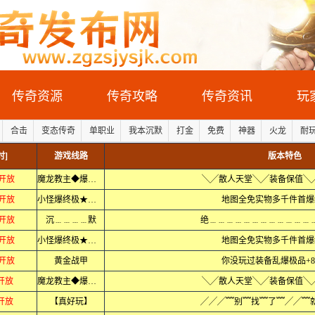
传奇资源
传奇攻略
传奇资讯
玩
合击
变态传奇
单职业
我本沉默
打金
免费
神器
火龙
耐
时]
游戏线路
版本特色
分开放
魔龙教主◆爆一切
╲╱散人天堂╲╱装备保值╲
分开放
小怪爆终极★★★
地图全免实物多千件首爆
分开放
沉﹍﹍﹍﹍默
绝﹍﹍﹍﹍﹍﹍﹍﹍﹍﹍﹍﹍
分开放
小怪爆终极★★★
地图全免实物多千件首爆
分开放
黄金战甲
你没玩过装备乱爆极品+
分开放
魔龙教主◆爆一切
╲╱散人天堂╲╱装备保值╲
分开放
【真好玩】
╱╱╱﹌别﹌找﹌了﹌╱╱﹌