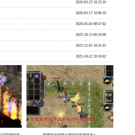
2026-03-25 10:25:10
2026-03-17 10:06:10
2026-05-03 08:47:02
2025-10-15 09:16:00
2025-12-01 10:31:01
2025-10-22 10:19:02