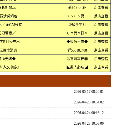
费长期耐玩
新区万元补
点击查看
藏沙奖鸿包
７６８５复古
点击查看
╲╱无GM模式
终极全靠打
点击查看
刀刀带毒╱
０〃茺〃打〃
点击查看
纯靠打怪产出
◆极致生态◆
点击查看
●无硬性消费
群565182488
点击查看
纯净无坑◆
冰雪沉默神器
点击查看
等-永久稳定』
◣散人必玩◢
点击查看
2026-05-17 08:26:01
2026-04-25 10:34:02
2026-04-24 08:16:12
2026-04-23 10:08:00