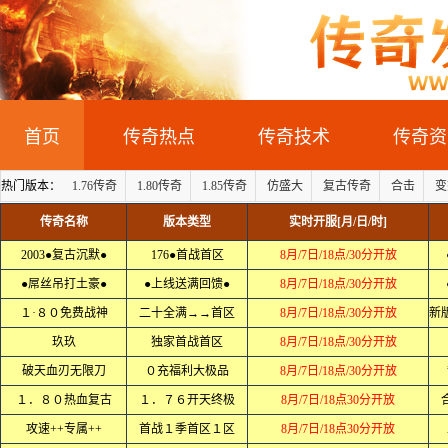
首页
传奇热点
传奇技术
传奇资
热门版本：
1.76传奇
1.80传奇
1.85传奇
仿盛大
复古传奇
合击
变
传奇名称
版本类型
实时开服[月/日/时]
2003●复古沉默●
176●首战首区
8月/7日/18点/30分开放
●屌丝吊打土豪●
●上线送满回馈●
8月/7日/18点/30分开放
１·８０免费战神
二十全满→→首区
8月/7日/18点/30分开放
玖玖
独家首战首区
8月/7日/18点/30分开放
破天血刃无限刀
０充福利大极品
8月/7日/18点/30分开放
１．８０热血复古
１．７６开天终极
8月/7日/18点30分开放
攻速++专属++
首战１季首区１区
8月/7日/18点30分开放