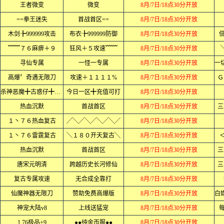
王者微变
微变
8月/7日/18点30分开放
==拳王迷失
首战首区==
8月/7日/18点30分开放
木剑╊999999攻击
布衣╊999999防御
8月/7日/18点30分开放
倍
﹌﹌７６麻痹＋９
狂风＋５攻速﹌﹌
8月/7日/18点30分开放
寻仙专属
一怪一专属
8月/7日/18点30分开放
高爆〞奇遇无限刀
攻速＋１１１１%
8月/7日/18点30分开放
Ｇ
杀神恶魔╋古惑仔╋０充通关ＸＸ
今日一区╋充值可打
8月/7日/18点30分开放
热血沉默
首战首区
8月/7日/18点30分开放
三
１丶７６热血复古
╱╲╱╲╱╲╱╲╱
8月/7日/18点30分开放
１丶７６雷霆复古
╲１８０开天复古╲
8月/7日/18点30分开放
热血沉默
首战首区
8月/7日/18点30分开放
三
唐宋元明清
跨越历史长河修仙
8月/7日/18点30分开放
三
复古专属攻速
无合成全靠打
8月/7日/18点30分开放
仙魔神器无限刀
赞助免费高爆版
8月/7日/18点30分开放
神宠大陆v8
上线送猛宠
8月/7日/18点30分开放
每
1.76极品+9
●●纯金币服●●
8月/7日/18点30分开放