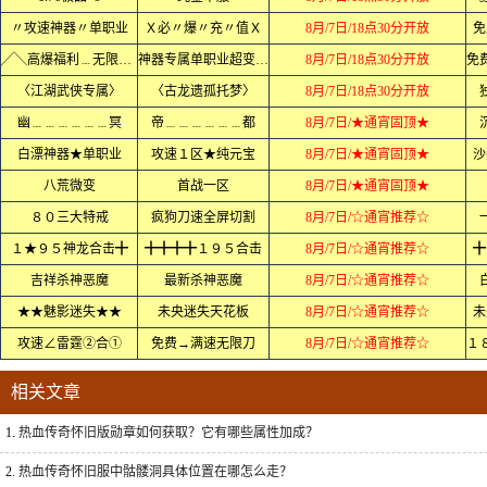
〃攻速神器〃单职业
Ｘ必〃爆〃充〃值Ｘ
8月/7日/18点30分开放
免
╱╲高爆福利﹍无限刀╱╲
神器专属单职业超变中变迷失
8月/7日/18点30分开放
〈江湖武侠专属〉
〈古龙遗孤托梦〉
8月/7日/18点30分开放
幽﹍﹍﹍﹍﹍﹍冥
帝﹍﹍﹍﹍﹍﹍都
8月/7日/★通宵固顶★
白漂神器★单职业
攻速１区★纯元宝
8月/7日/★通宵固顶★
沙
八荒微变
首战一区
8月/7日/★通宵固顶★
８０三大特戒
疯狗刀速全屏切割
8月/7日/☆通宵推荐☆
１★９５神龙合击╋
╋╋╋╋１９５合击
8月/7日/☆通宵推荐☆
╋
吉祥杀神恶魔
最新杀神恶魔
8月/7日/☆通宵推荐☆
★★魅影迷失★★
未央迷失天花板
8月/7日/☆通宵推荐☆
未
攻速∠雷霆②合①
免费→满速无限刀
8月/7日/☆通宵推荐☆
相关文章
1.
热血传奇怀旧版勋章如何获取？它有哪些属性加成？
2.
热血传奇怀旧服中骷髅洞具体位置在哪怎么走？