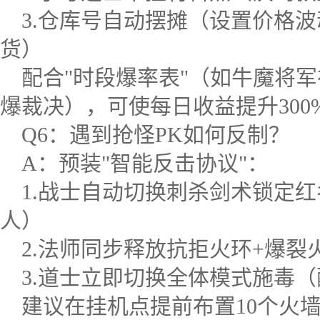
3.仓库号自动摆摊（设置价格
货）
配合"时段爆率表"（如牛魔将军
爆裁决），可使每日收益提升300
Q6：遇到抢怪PK如何反制？
A：预装"智能反击协议"：
1.战士自动切换刺杀剑术锁定
人）
2.法师同步释放抗拒火环+爆
3.道士立即切换全体模式施毒（
建议在挂机点提前布置10个火