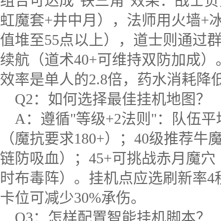
组合可达成"铁三角"效果：战士
虹魔套+井中月），法师用火墙+
值堆至55点以上），道士则通过
续航（道术40+可维持双防加成
效率是单人的2.8倍，药水消耗降低
Q2：如何选择最佳挂机地图？
A：遵循"等级+2法则"：队伍
（魔抗要求180+）；40级推荐
链防吸血）；45+可挑战赤月魔
时布毒阵）。挂机点应选刷新率4
卡位可减少30%承伤。
Q3：怎样配置智能挂机脚本？