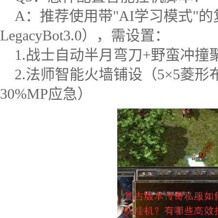
A：推荐使用带"AI学习模式"
LegacyBot3.0），需设置：
1.战士自动半月弯刀+野蛮冲撞聚
2.法师智能火墙铺设（5×5菱
30%MP应急）