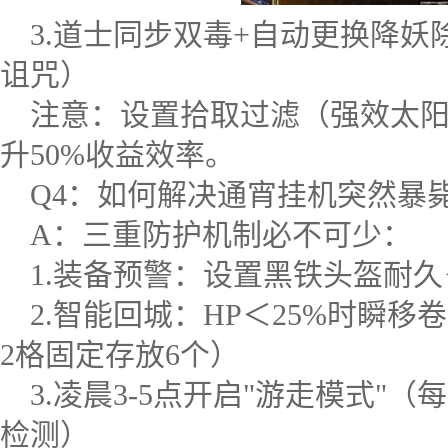
3.道士同步双毒+自动更换降妖
诅咒）
注意：设置拾取过滤（强效太
升50%收益效率。
Q4：如何解决通宵挂机突然暴
A：三重防护机制必不可少：
1.装备预警：设置黑铁头盔耐
2.智能回城：HP＜25%时瞬
2格固定存放6个）
3.凌晨3-5点开启"游走模式"（
检测）